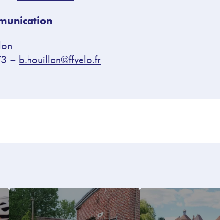
munication
lon
73 –
b.houillon@ffvelo.fr