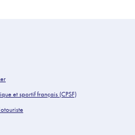
ker
que et sportif français (CPSF)
lotouriste