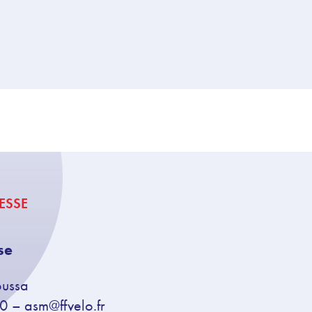
ESSE
se
oussa
30 –
asm@ffvelo.fr