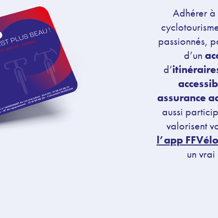
Adhérer à 
cyclotourisme
passionnés, pa
d’un
ac
d’
itinérair
accessib
assurance a
aussi partici
valorisent v
l’app FFVél
un vrai