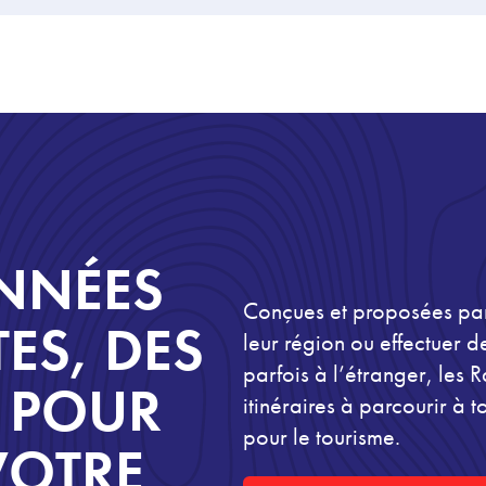
NNÉES
Conçues et proposées par 
ES, DES
leur région ou effectuer 
parfois à l’étranger, les
S POUR
itinéraires à parcourir à 
pour le tourisme.
VOTRE