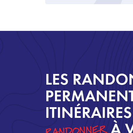
LES RANDO
PERMANENT
ITINÉRAIRE
À 
RANDONNER