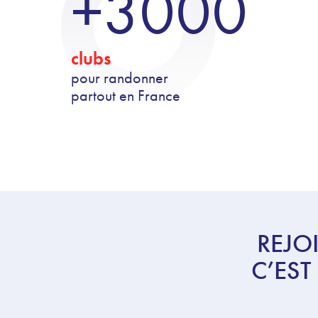
+3000
clubs
pour randonner
partout en France
REJO
C’EST