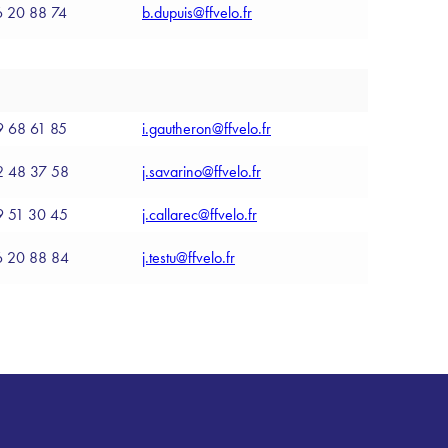
6 20 88 74
b.dupuis@ffvelo.fr
9 68 61 85
i.gautheron@ffvelo.fr
2 48 37 58
j.savarino@ffvelo.fr
9 51 30 45
j.callarec@ffvelo.fr
6 20 88 84
j.testu@ffvelo.fr