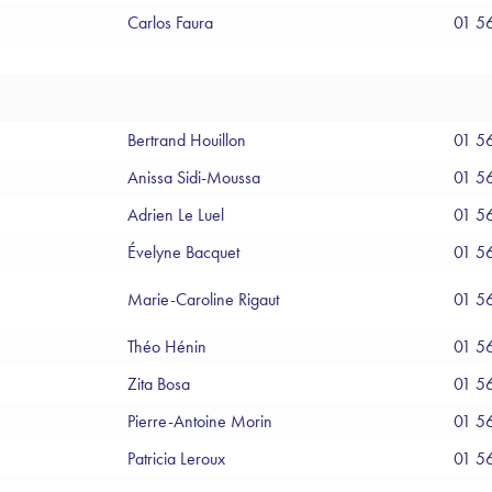
Carlos Faura
01 5
Bertrand Houillon
01 5
Anissa Sidi-Moussa
01 5
Adrien Le Luel
01 5
Évelyne Bacquet
01 5
Marie-Caroline Rigaut
01 5
Théo Hénin
01 5
Zita Bosa
01 5
Pierre-Antoine Morin
01 5
Patricia Leroux
01 5