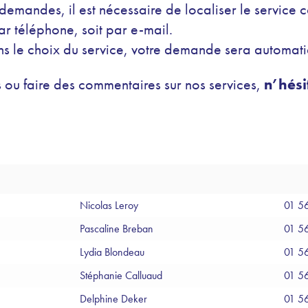
demandes, il est nécessaire de localiser le service 
r téléphone, soit par e-mail.
ans le choix du service, votre demande sera automati
 ou faire des commentaires sur nos services,
n’hésit
Nicolas Leroy
01 5
Pascaline Breban
01 5
Lydia Blondeau
01 5
Stéphanie Calluaud
01 5
Delphine Deker
01 5