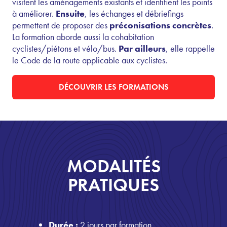
visitent les aménagements existants et identifient les points
à améliorer.
Ensuite
, les échanges et débriefings
permettent de proposer des
préconisations concrètes
.
La formation aborde aussi la cohabitation
cyclistes/piétons et vélo/bus.
Par ailleurs
, elle rappelle
le Code de la route applicable aux cyclistes.
DÉCOUVRIR LES FORMATIONS
MODALITÉS
PRATIQUES
Durée :
2 jours par formation