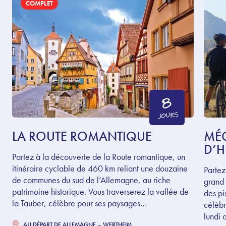
COMPLET
8
JOURS
LA ROUTE ROMANTIQUE
MÉG
D’H
Partez à la découverte de la Route romantique, un
itinéraire cyclable de 460 km reliant une douzaine
Partez
de communes du sud de l’Allemagne, au riche
grand 
patrimoine historique. Vous traverserez la vallée de
des pi
la Tauber, célèbre pour ses paysages…
célèb
lundi 
AU DÉPART DE
ALLEMAGNE – WERTHEIM