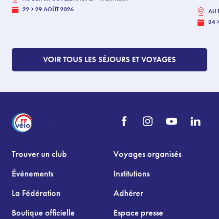
22 > 29 AOÛT 2026
AU 
24 
VOIR TOUS LES SÉJOURS ET VOYAGES
Trouver un club
Voyages organisés
Événements
Institutions
La Fédération
Adhérer
Boutique officielle
Espace presse