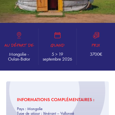
AU DÉPART DE
QUAND
PRIX
Mongolie -
5 > 19
3700€
Oulan-Bator
septembre 2026
INFORMATIONS COMPLÉMENTAIRES :
Pays :
Mongolie
Type de séjour :
Itinérant – Vallonné