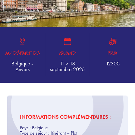
AU DÉPART DE
QUAND
PRIX
Belgique -
11 > 18
1230€
Anvers
septembre 2026
INFORMATIONS COMPLÉMENTAIRES :
Pays :
Belgique
Type de séjour :
Itinérant – Plat