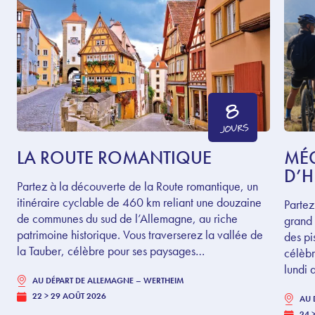
8
JOURS
LA ROUTE ROMANTIQUE
MÉG
D’H
Partez à la découverte de la Route romantique, un
itinéraire cyclable de 460 km reliant une douzaine
Partez
de communes du sud de l’Allemagne, au riche
grand 
patrimoine historique. Vous traverserez la vallée de
des pi
la Tauber, célèbre pour ses paysages…
célèb
lundi 
AU DÉPART DE
ALLEMAGNE – WERTHEIM
22 > 29 AOÛT 2026
AU 
24 