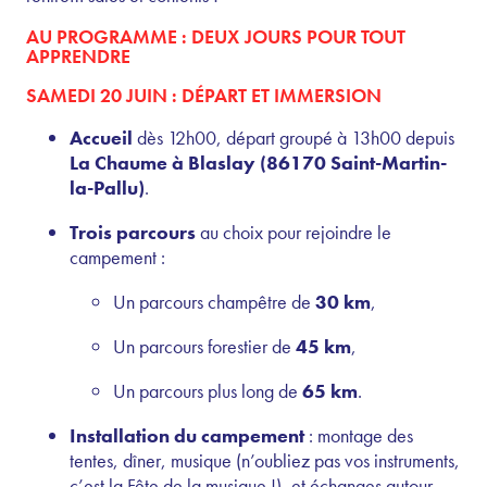
AU PROGRAMME : DEUX JOURS POUR TOUT
APPRENDRE
SAMEDI 20 JUIN : DÉPART ET IMMERSION
Accueil
dès 12h00, départ groupé à 13h00 depuis
La Chaume à Blaslay (86170 Saint-Martin-
la-Pallu)
.
Trois parcours
au choix pour rejoindre le
campement :
Un parcours champêtre de
30 km
,
Un parcours forestier de
45 km
,
Un parcours plus long de
65 km
.
Installation du campement
: montage des
tentes, dîner, musique (n’oubliez pas vos instruments,
c’est la Fête de la musique !), et échanges autour