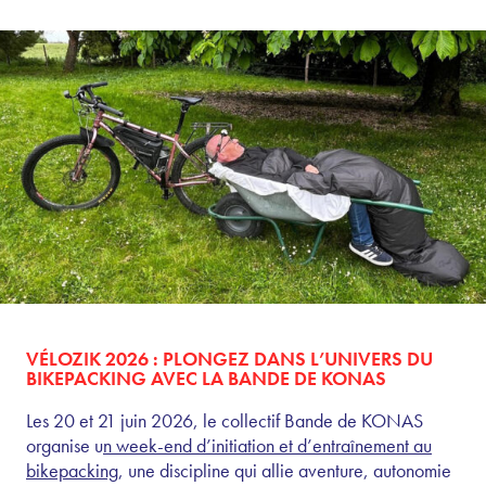
VÉLOZIK 2026 : PLONGEZ DANS L’UNIVERS DU
BIKEPACKING AVEC LA BANDE DE KONAS
Les 20 et 21 juin 2026, le collectif Bande de KONAS
organise u
n week-end d’initiation et d’entraînement au
bikepacking
, une discipline qui allie aventure, autonomie