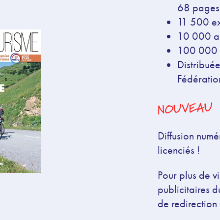
68 pages
11 500 ex
10 000 a
100 000 l
Distribué
Fédératio
NOUVEAU
Diffusion num
licenciés !
Pour plus de vi
publicitaires 
de redirection 