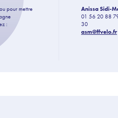
 ou pour mettre
Anissa Sidi-
pagne
01 56 20 88 79
ez :
30
asm@ffvelo.fr