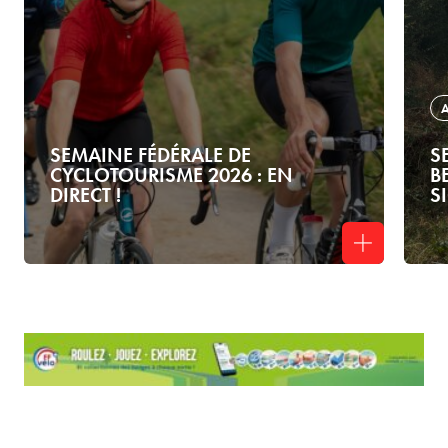
SEMAINE FÉDÉRALE DE
S
CYCLOTOURISME 2026 : EN
B
DIRECT !
S