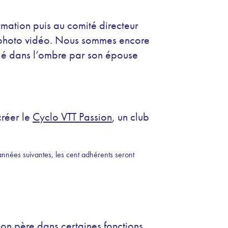
mation puis au comité directeur
 photo vidéo. Nous sommes encore
ndé dans l’ombre par son épouse
créer le
Cyclo VTT Passion
, un club
années suivantes, les cent adhérents seront
son père dans certaines fonctions