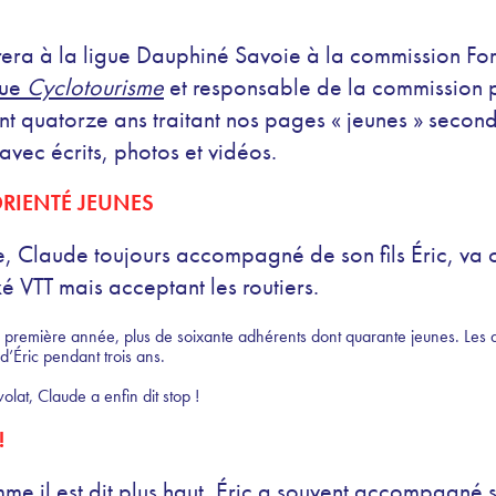
rera à la ligue Dauphiné Savoie à la commission For
vue
Cyclotourisme
et responsable de la commission
nt quatorze ans traitant nos pages « jeunes » seco
avec écrits, photos et vidéos.
ORIENTÉ JEUNES
e, Claude toujours accompagné de son fils Éric, va 
 VTT mais acceptant les routiers.
 la première année, plus de soixante adhérents dont quarante jeunes. Les 
 d’Éric pendant trois ans.
at, Claude a enfin dit stop !
!
mme il est dit plus haut, Éric a souvent accompagné 