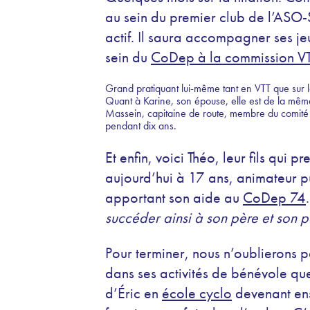
au sein du premier club de l’ASO-S
actif. Il saura accompagner ses je
sein du
CoDep à la commission V
Grand pratiquant lui-même tant en VTT que sur la
Quant à Karine, son épouse, elle est de la même
Massein, capitaine de route, membre du comité 
pendant dix ans.
Et enfin, voici Théo, leur fils qui 
aujourd’hui à 17 ans, animateur p
apportant son aide au
CoDep 74
succéder ainsi à son père et son 
Pour terminer, nous n’oublierons p
dans ses activités de bénévole qu
d’Éric en
école cyclo
devenant ens