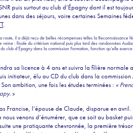
NR puis surtout au club d’Épagny dont il est toujours
unes dans des séjours, voire certaines Semaines féd
TT
.
 route, il a déjà reçu de belles récompenses telles la Reconnaissance fé
 veine : finale du critérium national puis plus tard des randonnées Auda
du club d’Épagny dans la commission Formation, fonction qu’elle exerce
prendra sa licence à 4 ans et suivra la filière normale 
uis initiateur, élu au CD du club dans la commission
. Son ambition, une fois les études terminées :
« Prend
papy.
»
as Francise, l’épouse de Claude, disparue en avril. E
e nous venons d’énumérer, que ce soit au basket pui
uite une pratiquante chevronnée, la première trésori