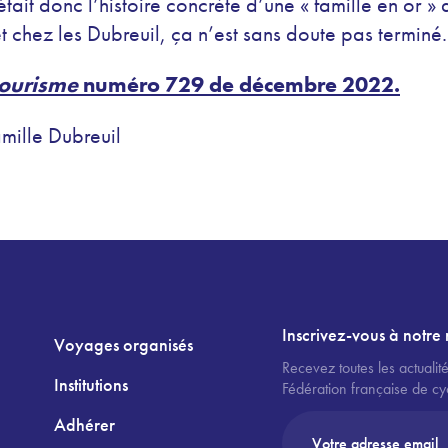
ait donc l’histoire concrète d’une « famille en or » q
et chez les Dubreuil, ça n’est sans doute pas terminé.
tourisme
numéro 729 de décembre 2022.
amille Dubreuil
Inscrivez-vous à notre 
Voyages organisés
Recevez toutes les actualité
Institutions
Fédération française de cy
Adhérer