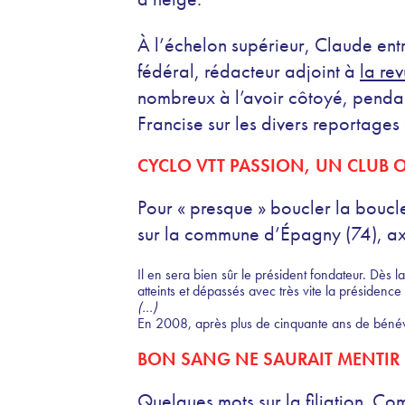
À l’échelon supérieur, Claude ent
fédéral, rédacteur adjoint à
la re
nombreux à l’avoir côtoyé, penda
Francise sur les divers reportages 
CYCLO VTT PASSION, UN CLUB 
Pour « presque » boucler la boucl
sur la commune d’Épagny (74), axé
Il en sera bien sûr le président fondateur. Dès
atteints et dépassés avec très vite la présidence
(…)
En 2008, après plus de cinquante ans de bénévol
BON SANG NE SAURAIT MENTIR 
Quelques mots sur la filiation. Co