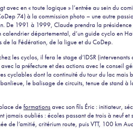
ngt avec en « toute logique » l’entrée au sein du co
oDep 74) à la commission photo – une autre passio
man. De 1991 à 1999, Claude prendra la présidence 
un calendrier départemental, d’un guide cyclo en Hau
s de la Fédération, de la ligue et du CoDep.
 chez les cyclos, il fera le stage d’IDSR (intervenan
 avec la préfecture et des actions avec le conseil g
tes cyclables dont la continuité du tour du lac mais 
anlieue, le balisage de circuits, tenue de stand à la
 place de
formations
avec son fils Éric : initiateur, 
t jamais oubliés : écoles passant de trois à neuf et 
née de l’amitié, critérium route, puis VTT, 100 km Auda