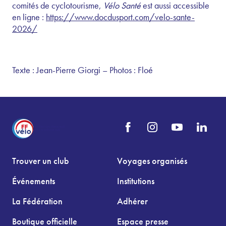
comités de cyclotourisme,
Vélo Santé
est aussi accessible
en ligne :
https://www.docdusport.com/velo-sante-
2026/
Texte : Jean-Pierre Giorgi – Photos : Floé
Trouver un club
Voyages organisés
Événements
Institutions
La Fédération
Adhérer
Boutique officielle
Espace presse