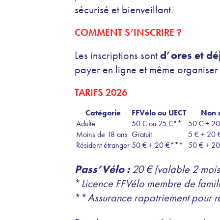
sécurisé et bienveillant.
COMMENT S’INSCRIRE ?
Les inscriptions sont
d’ores et dé
payer en ligne et même organiser v
TARIFS 2026
Catégorie
FFVélo ou UECT
Non 
Adulte
50 € ou 25 €**
50 € + 2
Moins de 18 ans
Gratuit
5 € + 20 
Résident étranger
50 € + 20 €***
50 € + 2
Pass’Vélo :
20 € (valable 2 mois
*
Licence FFVélo membre de famille
**
Assurance rapatriement pour ré