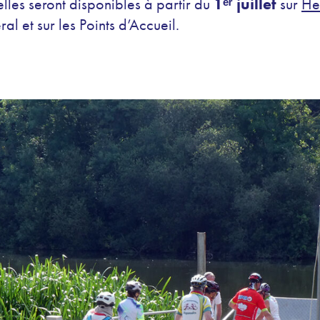
 elles seront disponibles à partir du
1ᵉʳ juillet
sur
He
l et sur les Points d’Accueil.