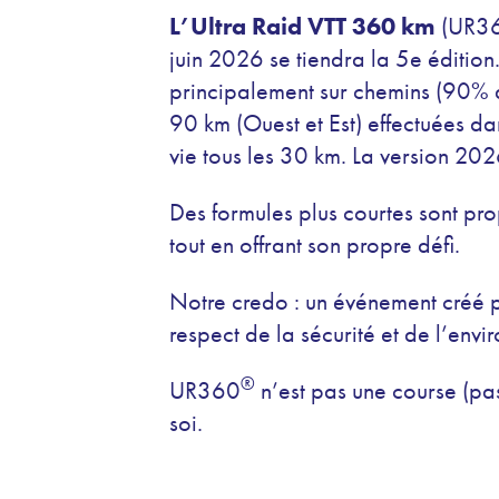
L’Ultra Raid VTT 360 km
(UR3
juin 2026 se tiendra l
a 5
e
édition
principalement sur chemins (90% de
90 km (Ouest et Est) effectuées d
vie tous les 30 km. La version 20
Des formules plus courtes sont pr
tout en offrant son propre défi.
Notre credo : un événement créé pa
respect de la sécurité et de l’envi
®
UR360
n’est pas une course (pas
soi.