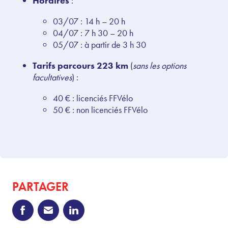
Horaires
:
03/07 : 14 h – 20 h
04/07 : 7 h 30 – 20 h
05/07 : à partir de 3 h 30
Tarifs parcours 223 km
(
s
ans les options
facultatives
)
:
40 € : licenciés FFVélo
50 € : non licenciés FFVélo
PARTAGER